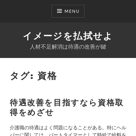
Skip
to
MENU
content
イメージを払拭せよ
人材不足解消は待遇の改善が鍵
タグ:
資格
待遇改善を目指すなら資格取
得をめざせ
介護職の待遇はよく問題になることがある。特にヘル
パーに関しては、パートタイマーとして時給で給料を